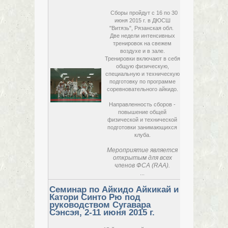
Сборы пройдут с 16 по 30
июня 2015 г. в ДЮСШ
"Витязь", Рязанская обл.
Две недели интенсивных
тренировок на свежем
воздухе и в зале.
с
16 июня,
Тренировки включают в себя
2015,
общую физическую,
вторник
по
специальную и техническую
30 июня,
подготовку по программе
2015,
соревновательного айкидо.
вторник
Направленность сборов -
повышение общей
физической и технической
подготовки занимающихся
клуба.
Мероприятие является
открытым для всех
членов ФСА (RAA).
...
Семинар по Айкидо Айкикай и
Катори Синто Рю под
руководством Сугавара
Сэнсэя, 2-11 июня 2015 г.