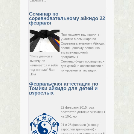
Сабаки в...
Семинар по
соревновательному айкидо 22
февраля
Приглашаем вас принять
22 февраля,
участие в семинаре по
за
2015,
Соревновательному Айкидо,
Пр
воскресенье
посвященному освоению
экзаменационной
"Путь длиной в
программы.
тысячу ли
Семинар будет проводиться
начинается у тебя
для детей, в соответствии с
под ногами" Лао
их уровнем аттестации.
Цзы
Февральская аттестация по
Томики айкидо для детей и
взрослых
22 февраля 2015 года
состоятся детские экзамены
на 10-1 кю
21 и 28 февраля (в конце
взрослой тренировки) -
экзамены для взрослых на 8-