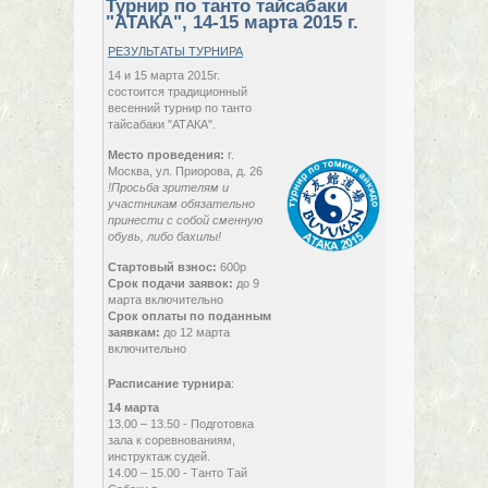
Турнир по танто тайсабаки
"АТАКА", 14-15 марта 2015 г.
РЕЗУЛЬТАТЫ ТУРНИРА
14 и 15 марта 2015г.
состоится традиционный
весенний турнир по танто
тайсабаки "АТАКА".
Место проведения:
г.
Москва, ул. Приорова, д. 26
!Просьба зрителям и
участникам обязательно
с
14 марта,
принести с собой сменную
2015,
обувь, либо бахилы!
суббота
по
15 марта,
Стартовый взнос:
600р
2015,
Срок подачи заявок:
до 9
воскресенье
марта включительно
Срок оплаты по поданным
заявкам:
до 12 марта
включительно
Расписание турнира
:
14 марта
13.00 – 13.50 - Подготовка
зала к соревнованиям,
инструктаж судей.
14.00 – 15.00 - Танто Тай