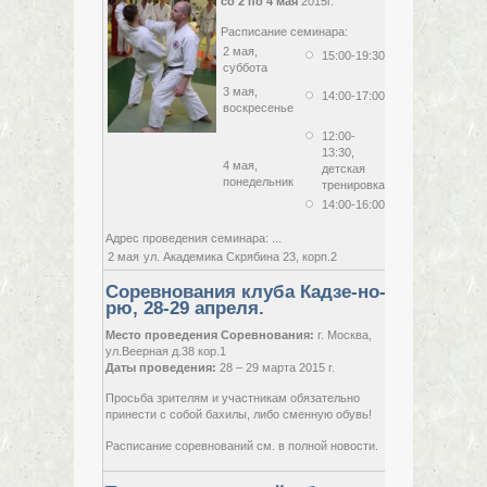
со 2 по 4 мая
2015г.
с
02 мая,
2015,
Расписание семинара:
суббота
по
2 мая,
15:00-19:30
04 мая,
суббота
2015,
понедельник
3 мая,
14:00-17:00
воскресенье
12:00-
13:30,
4 мая,
детская
понедельник
тренировка
14:00-16:00
Адрес проведения семинара: ...
2 мая
ул. Академика Скрябина 23, корп.2
Соревнования клуба Кадзе-но-
рю, 28-29 апреля.
с
28 марта,
Место проведения Соревнования:
г. Москва,
2015,
ул.Веерная д.38 кор.1
суббота
по
Даты проведения:
28 – 29 марта 2015 г.
29 марта,
2015,
Просьба зрителям и участникам обязательно
воскресенье
принести с собой бахилы, либо сменную обувь!
Расписание соревнований см. в полной новости.