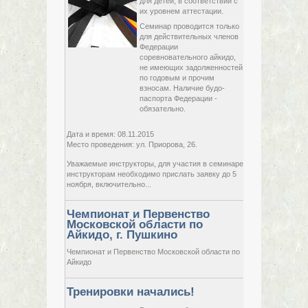
для детей, в соответствии с
их уровнем аттестации.
Семинар проводится только
08 ноября,
Мо
для действительных членов
2015,
Пр
Федерации
воскресенье
соревновательного айкидо,
не имеющих задолженностей
по годовым и прочим
взносам. Наличие будо-
паспорта Федерации -
обязательно.
Дата и время: 08.11.2015
Место проведения: ул. Приорова, 26.
Уважаемые инструкторы, для участия в семинаре
инструкторам необходимо прислать заявку до 5
ноября, включительно...
Чемпионат и Первенство
Московской области по
11 октября,
Айкидо, г. Пушкино
г.
2015,
воскресенье
Чемпионат и Первенство Московской области по
Айкидо
Тренировки начались!
- у
Пр