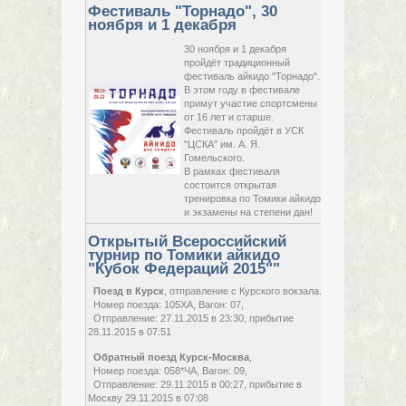
Фестиваль "Торнадо", 30
ноября и 1 декабря
30 ноября и 1 декабря
пройдёт традиционный
с
21 ноября,
фестиваль айкидо "Торнадо".
2019,
В этом году в фестивале
Ле
четверг
по
примут участие спортсмены
пр
22 ноября,
от 16 лет и старше.
стр
2019,
Фестиваль пройдёт в УСК
пятница
"ЦСКА" им. А. Я.
Гомельского.
В рамках фестиваля
состоится открытая
тренировка по Томики айкидо
и экзамены на степени дан!
Открытый Всероссийский
турнир по Томики айкидо
"Кубок Федераций 2015""
Поезд в Курск
, отправление с Курского вокзала.
г. 
Номер поезда: 105ХА, Вагон: 07,
Эн
Отправление: 27.11.2015 в 23:30, прибытие
28 ноября,
14
28.11.2015 в 07:51
2015,
(С
суббота
ко
Обратный поезд Курск-Москва
,
ко
Номер поезда: 058*ЧА, Вагон: 09,
Отправление: 29.11.2015 в 00:27, прибытие в
Москву 29.11.2015 в 07:08