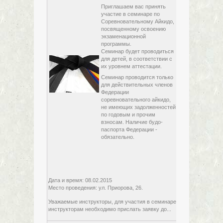
Приглашаем вас принять
участие в семинаре по
Соревновательному Айкидо,
посвященному освоению
экзаменационной
программы.
Семинар будет проводиться
для детей, в соответствии с
их уровнем аттестации.
Семинар проводится только
для действительных членов
08 февраля,
Федерации
2015,
соревновательного айкидо,
воскресенье
не имеющих задолженностей
по годовым и прочим
взносам. Наличие будо-
паспорта Федерации -
обязательно.
Дата и время: 08.02.2015
Место проведения: ул. Приорова, 26.
Уважаемые инструкторы, для участия в семинаре
инструкторам необходимо прислать заявку до...