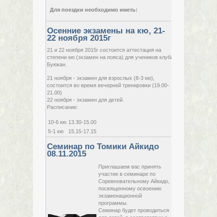
Для поездки необходимо иметь:
Осенние экзамены на кю, 21-
22 ноября 2015г
21 и 22 ноября 2015г состоится аттестация на
степени кю (экзамен на пояса) для учеников клуба
с
21 ноября,
Буюкан.
2015,
ул
суббота
по
21 ноября - экзамен для взрослых (8-3 кю),
д. 
22 ноября,
состоится во время вечерней тренировки (19.00-
2015,
21.00)
воскресенье
22 ноября - экзамен для детей.
Расписание:
10-6 кю
13.30-15.00
5-1 кю
15.15-17.15
Семинар по Томики Айкидо
08.11.2015
Приглашаем вас принять
участие в семинаре по
Соревновательному Айкидо,
посвященному освоению
экзаменационной
программы.
Семинар будет проводиться