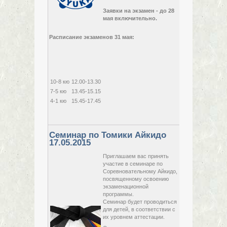
31 мая,
Заявки на экзамен - до 28
2015,
мая включительно.
воскресенье
Расписание экзаменов 31 мая:
10-8 кю
12.00-13.30
7-5 кю
13.45-15.15
4-1 кю
15.45-17.45
Семинар по Томики Айкидо
17.05.2015
Приглашаем вас принять
участие в семинаре по
Соревновательному Айкидо,
посвященному освоению
экзаменационной
программы.
Семинар будет проводиться
для детей, в соответствии с
их уровнем аттестации.