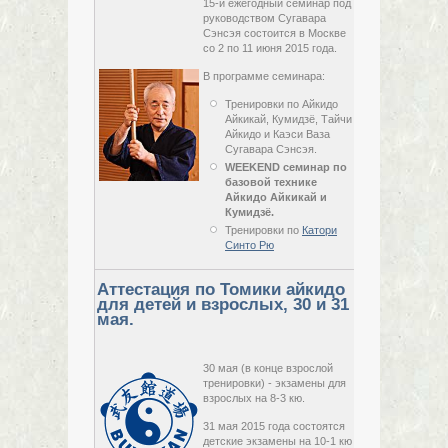
15-й ежегодный семинар под
руководством Сугавара
Сэнсэя состоится в Москве
со 2 по 11 июня 2015 года.
с
02 июня,
2015,
В программе семинара:
вторник
по
11 июня,
Тренировки по Айкидо
2015,
Айкикай, Кумидзё, Тайчи
четверг
Айкидо и Каэси Ваза
Сугавара Сэнсэя.
WEEKEND семинар по
базовой технике
Айкидо Айкикай и
Кумидзё.
Тренировки по
Катори
Синто Рю
Аттестация по Томики айкидо
для детей и взрослых, 30 и 31
мая.
30 мая (в конце взрослой
тренировки) - экзамены для
взрослых на 8-3 кю.
31 мая 2015 года состоятся
детские экзамены на 10-1 кю