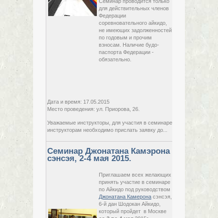
Семинар проводится только
для действительных членов
17 мая,
Федерации
2015,
соревновательного айкидо,
воскресенье
не имеющих задолженностей
по годовым и прочим
взносам. Наличие будо-
паспорта Федерации -
обязательно.
Дата и время: 17.05.2015
Место проведения: ул. Приорова, 26.
Уважаемые инструкторы, для участия в семинаре
инструкторам необходимо прислать заявку до...
Семинар Джонатана Камэрона
сэнсэя, 2-4 мая 2015.
Приглашаем всех желающих
принять участие в семинаре
по Айкидо под руководством
Джонатана Камерона
сэнсэя,
6-й дан Шодокан Айкидо,
который пройдет
в Москве