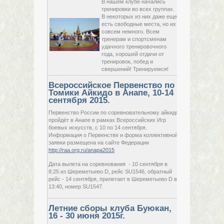
В нашем клубе начались
с
02
26
тренировки во всех группах.
октября,
- у
В некоторых из них даже еще
2015,
Пе
есть свободные места, но их
пятница
по
Ра
совсем немного. Всем
03 октября,
пр-
тренерам и спортсменам
2015,
- у
удачного тренировочного
суббота
Па
года, хорошей отдачи от
15
тренировок, побед и
свершений! Тренируемся!
Всероссийское Первенство по
Томики Айкидо в Анапе, 10-14
cентября 2015.
Первенство России по соревновательному айкидо
с
10
пройдёт в Анапе в рамках Всероссийских Игр
сентября,
боевых искусств, с 10 по 14 сентября.
2015,
Информация о Первенстве и форма коллективной
четверг
по
заявки размещена на сайте Федерации
14 сентября,
http://raa.org.ru/anapa2015
2015,
понедельник
Дата вылета на соревнования - 10 сентября в
8:25 из Шереметьево D, рейс SU1546, обратный
рейс - 14 сентября, прилетает в Шереметьево D в
13:40, номер SU1547.
Летние сборы клуба Буюкан,
16 - 30 июня 2015г.