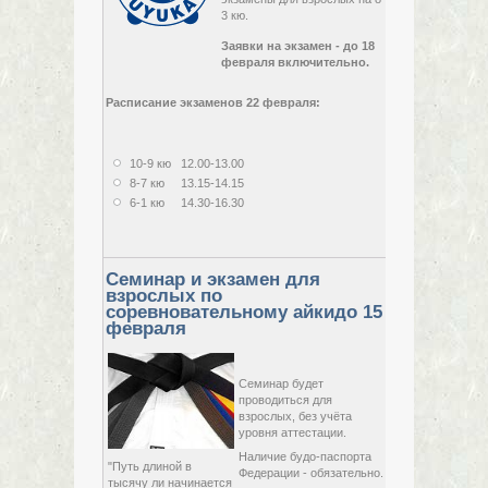
22 февраля,
3 кю.
2015,
воскресенье
Заявки на экзамен - до 18
февраля включительно.
Расписание экзаменов 22 февраля:
10-9 кю 12.00-13.00
8-7 кю 13.15-14.15
6-1 кю 14.30-16.30
Семинар и экзамен для
взрослых по
соревновательному айкидо 15
февраля
15 февраля,
за
Семинар будет
2015,
Пр
проводиться для
воскресенье
взрослых, без учёта
уровня аттестации.
Наличие будо-паспорта
"Путь длиной в
Федерации - обязательно.
тысячу ли начинается