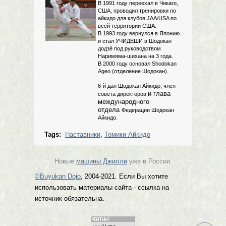
В 1991 году переехал в Чикаго,
США, проводил тренировки по
айкидо для клубов JAA/USA по
всей территории США.
В 1993 году вернулся в Японию
и стал УЧИДЕШИ в Шодокан
додзё под руководством
Наримяма-шихана на 3 года.
В 2000 году основал Shodokan
Ageo (отделение Шодокан).
6-й дан Шодокан Айкидо, член
и глава
совета директоров
международного
отдела
Федерации Шодокан
Айкидо.
Tags:
Наставники
,
Томики Айкидо
Новые
машины Джилли
уже в России.
©Buyukan Dojo
, 2004-2021. Если Вы хотите
использовать материалы сайта - ссылка на
источник обязательна.