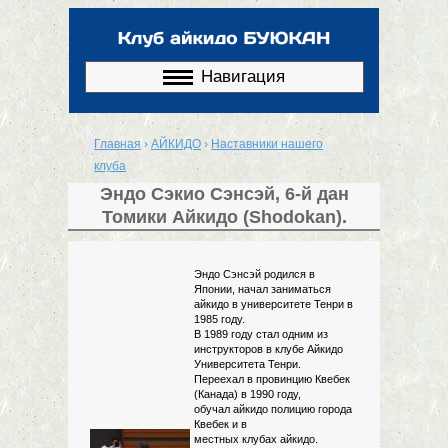
Перейти к
основному
содержанию
Навигация
Главная
›
АЙКИДО
›
Наставники нашего
Вы здесь
клуба
Эндо Сэкио Сэнсэй, 6-й дан
Томики Айкидо (Shodokan).
Эндо Сэнсэй родился в
Японии, начал заниматься
айкидо в университете Тенри в
1985 году.
В 1989 году стал одним из
инструкторов в клубе Айкидо
Университета Тенри.
Переехал в провинцию Квебек
(Канада) в 1990 году,
обучал айкидо полицию города
Квебек и в
местных клубах айкидо.