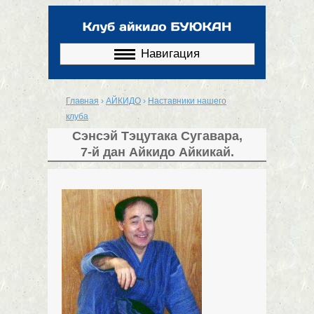
Перейти к
основному
содержанию
Навигация
Главная
›
АЙКИДО
›
Наставники нашего
Вы здесь
клуба
Сэнсэй Тэцутака Сугавара,
7-й дан Айкидо Айкикай.