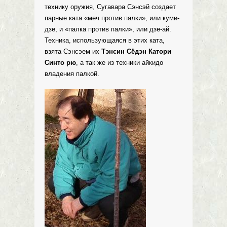
технику оружия, Сугавара Сэнсэй создает
парные ката «меч против палки», или куми-
дзе, и «палка против палки», или дзе-ай.
Техника, использующаяся в этих ката,
взята Сэнсэем их
Тэнсин Сёдэн Катори
Синто рю
, а так же из техники айкидо
владения палкой.