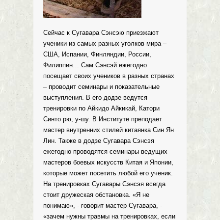
Сейчас к Сугавара Сэнсэю приезжают
ученики из самых разных уголков мира –
США, Испании, Финляндии, России,
Филиппин… Сам Сэнсэй ежегодно
посещает своих учеников в разных странах
– проводит семинары и показательные
выступления. В его додзе ведутся
тренировки по Айкидо Айкикай, Катори
Синто рю, у-шу. В Институте преподает
мастер внутренних стилей китаянка Син Ян
Лин. Также в додзе Сугавара Сэнсэя
ежегодно проводятся семинары ведущих
мастеров боевых искусств Китая и Японии,
которые может посетить любой его ученик.
На тренировках Сугавары Сэнсэя всегда
стоит дружеская обстановка. «Я не
понимаю», - говорит мастер Сугавара, -
«зачем нужны травмы на тренировках, если