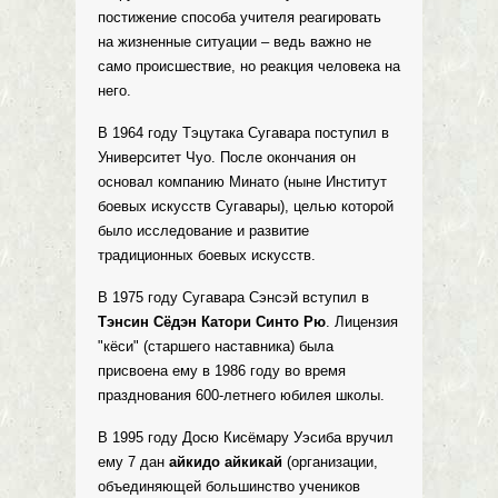
постижение способа учителя реагировать
на жизненные ситуации – ведь важно не
само происшествие, но реакция человека на
него.
В 1964 году Тэцутака Сугавара поступил в
Университет Чуо. После окончания он
основал компанию Минато (ныне Институт
боевых искусств Сугавары), целью которой
было исследование и развитие
традиционных боевых искусств.
В 1975 году Сугавара Сэнсэй вступил в
Тэнсин Сёдэн Катори Синто Рю
. Лицензия
"кёси" (старшего наставника) была
присвоена ему в 1986 году во время
празднования 600-летнего юбилея школы.
В 1995 году Досю Кисёмару Уэсиба вручил
ему 7 дан
айкидо айкикай
(организации,
объединяющей большинство учеников