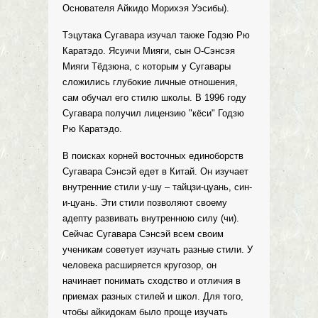
Основателя Айкидо Морихэя Уэсибы).
Тэцутака Сугавара изучал также Годзю Рю
Каратэдо. Ясуичи Мияги, сын О-Сэнсэя
Мияги Тёдзюна, с которым у Сугавары
сложились глубокие личные отношения,
сам обучал его стилю школы. В 1996 году
Сугавара получил лицензию "кёси" Годзю
Рю Каратэдо.
В поисках корней восточных единоборств
Сугавара Сэнсэй едет в Китай. Он изучает
внутренние стили у-шу – тайцзи-цуань, син-
и-цуань. Эти стили позволяют своему
адепту развивать внутреннюю силу (чи).
Сейчас Сугавара Сэнсэй всем своим
ученикам советует изучать разные стили. У
человека расширяется кругозор, он
начинает понимать сходство и отличия в
приемах разных стилей и школ. Для того,
чтобы айкидокам было проще изучать