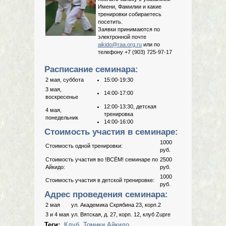
Имени, Фамилии и какие
тренировки собираетесь
посетить.
Заявки принимаются по
электронной почте
aikido@raa.org.ru
или по
телефону +7 (903) 725-97-17
Расписание семинара:
2 мая, суббота
15:00-19:30
3 мая,
14:00-17:00
воскресенье
12:00-13:30, детская
4 мая,
тренировка
понедельник
14:00-16:00
Стоимость участия в семинаре:
1000
Стоимость одной тренировки:
руб.
Стоимость участия во !ВСЁМ! семинаре по
2500
Айкидо:
руб.
1000
Стоимость участия в детской тренировке:
руб.
Адрес проведения семинара:
2 мая
ул. Академика Скрябина 23, корп.2
3 и 4 мая
ул. Вятская, д. 27, корп. 12, клуб Zupre
Теги:
Клуб
,
Томики Айкидо