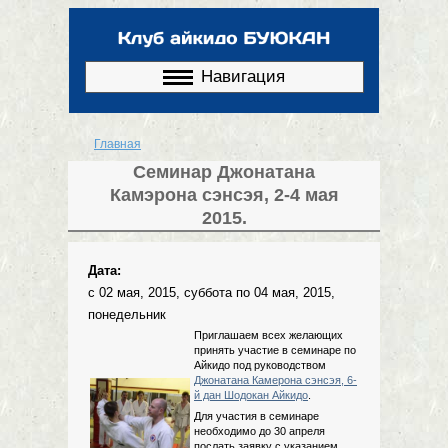
Перейти к
основному
содержанию
Навигация
Главная
Вы здесь
Семинар Джонатана
Камэрона сэнсэя, 2-4 мая
2015.
Дата:
с
02 мая, 2015, суббота
по
04 мая, 2015,
понедельник
Приглашаем всех желающих
принять участие в семинаре по
Айкидо под руководством
Джонатана Камерона сэнсэя, 6-
й дан Шодокан Айкидо
.
Для участия в семинаре
необходимо до 30 апреля
послать заявку с указанием