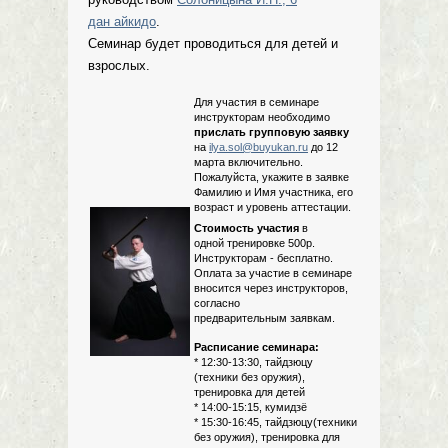
дан айкидо
.
Семинар будет проводиться для детей и
взрослых.
Для участия в семинаре
инструкторам необходимо
прислать групповую заявку
на
ilya.sol@buyukan.ru
до 12
марта включительно.
Пожалуйста, укажите в заявке
Фамилию и Имя участника, его
возраст и уровень аттестации.
Стоимость участия
в
одной тренировке 500р.
Инструкторам - бесплатно.
Оплата за участие в семинаре
вносится через инструкторов,
согласно
предварительным заявкам.
Расписание семинара:
* 12:30-13:30, тайдзюцу
(техники без оружия),
тренировка для детей
* 14:00-15:15, кумидзё
* 15:30-16:45, тайдзюцу(техники
без оружия), тренировка для