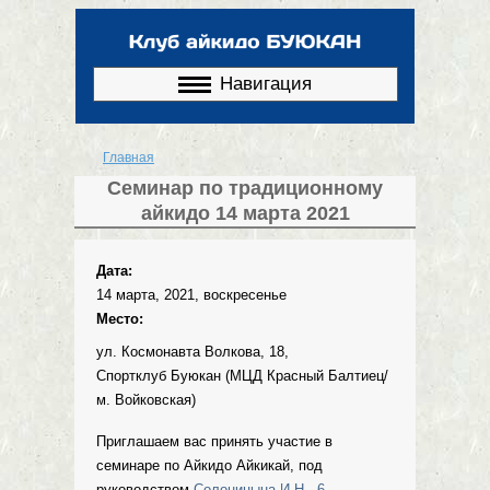
Перейти к
основному
содержанию
Навигация
Главная
Вы здесь
Семинар по традиционному
айкидо 14 марта 2021
Дата:
14 марта, 2021, воскресенье
Место:
ул. Космонавта Волкова, 18,
Спортклуб Буюкан (МЦД Красный Балтиец/
м. Войковская)
Приглашаем вас принять участие в
семинаре по Айкидо Айкикай, под
руководством
Солоницына И.Н., 6