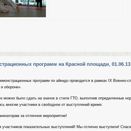
ый сбор 25 августа (вс) для подготовки к Чемпионату Мира в Японии.
трационных программ на Красной площади, 01.06.13
монстрационных программ по айкидо проводится в рамках IX Военно-с
 и обороне».
можно было сдать на значок в стиле ГТО, выполнив определенные нор
сь многие участники в свободное от выступлений время.
низаторам за отличное мероприятие!
участников показательных выступлений! Мы отлично выступили! Спас