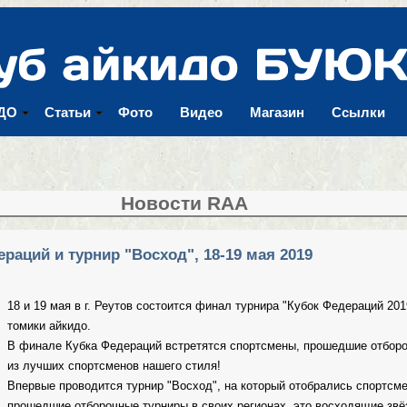
Перейти к
основному
содержанию
ДО
Статьи
Фото
Видео
Магазин
Ссылки
Новости RAA
раций и турнир "Восход", 18-19 мая 2019
18 и 19 мая в г. Реутов состоится финал турнира "Кубок Федераций 201
томики айкидо.
В финале Кубка Федераций встретятся спортсмены, прошедшие отборо
из лучших спортсменов нашего стиля!
Впервые проводится турнир "Восход", на который отобрались спортсме
прошедшие отборочные турниры в своих регионах, это восходящие звё