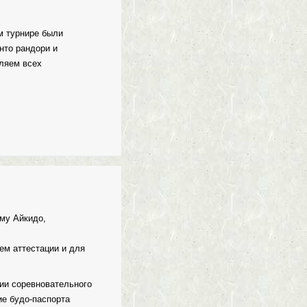
м турнире были
нто рандори и
вляем всех
му Айкидо,
ем аттестации и для
ии соревновательного
е будо-паспорта