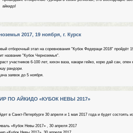
айкидо!
а Федераций и турнир "Восход", 18-19 мая 2019
оземья 2017, 19 ноября, г. Курск
вый отборочный этап на соревнования "Кубок Федераци 2018" пройдёт 19 
ит название "Кубок Черноземья".
раст участников 6-100 лет, кихон ваза, какари гейко, корю дай сан, опен 
ошу рандори.
ача заявок до 5 ноября.
к Черноземья 2017, 19 ноября, г. Курск
Р ПО АЙКИДО «КУБОК НЕВЫ 2017»
дет в Санкт-Петербурге 30 апреля и 1 мая 2017 года и будет состоять из
иваль «Кубок Невы 2017» , 30 апреля 2017
нир «Кубок Невы 2017», 30 апреля 2017