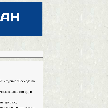
9" и турнир "Восход" по
чные этапы, это одни
ны до 5 кю,
зды соревновательного