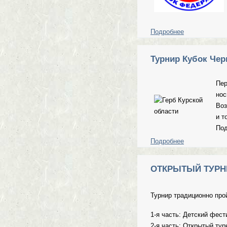
Подробнее
о Финал Кубк
Турнир Кубок Черн
Пер
нос
Воз
и т
Под
Подробнее
о Турнир Кубо
ОТКРЫТЫЙ ТУРНИ
Турнир традиционно прой
1-я часть: Детский фест
2-я часть: Открытый тур