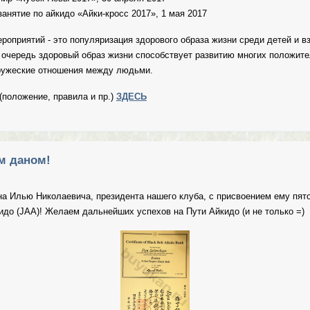
занятие по айкидо «Айки-кросс 2017», 1 мая 2017
роприятий - это популяризация здорового образа жизни среди детей и 
 очередь здоровый образ жизни способствует развитию многих положите
дружеские отношения между людьми.
(положение, правила и пр.)
ЗДЕСЬ
 ТУРНИР ПО АЙКИДО «КУБОК НЕВЫ 2017»
м даном!
 Илью Николаевича, президента нашего клуба, с присвоением ему пято
до (JAA)! Желаем дальнейших успехов на Пути Айкидо (и не только =)