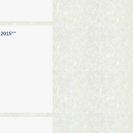
2015""