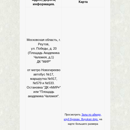
Карта
информация.
Московская область, г.
Реутов,
ул. Победы, д. 20
(Площадь Академика
Чаломея, д.1)
ДК "МИР"
от метро Новогиреево
автобус №17,
маршрутка №917,
№579 и №533.
Остановка "ДК «МИР»"
или "Площадь
академика Чаломея".
Просмотреть
Залы по айкидо,
клуб Буюкан. Buyukan dojo.
на
карте большего размера