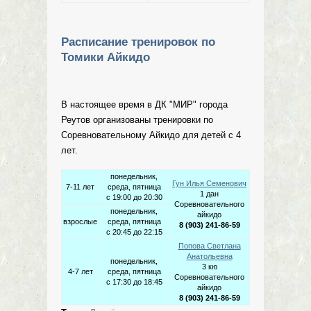
Расписание тренировок по
Томики Айкидо
В настоящее время в ДК "МИР" города
Реутов организованы тренировки по
Соревновательному Айкидо для детей с 4
лет.
понедельник,
Гун Илья Семенович
7-11 лет
среда, пятница
1 дан
с 19:00 до 20:30
Соревновательного
понедельник,
айкидо
взрослые
среда, пятница
8 (903) 241-86-59
с 20:45 до 22:15
Попова Светлана
Анатольевна
понедельник,
3 кю
4-7 лет
среда, пятница
Соревновательного
с 17:30 до 18:45
айкидо
8 (903) 241-86-59