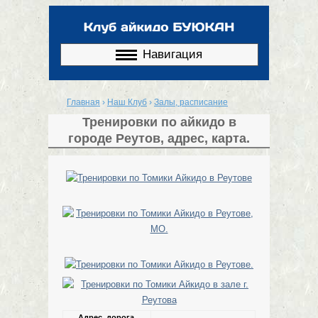
Перейти к
основному
содержанию
Навигация
Главная
›
Наш Клуб
›
Залы, расписание
Вы здесь
Тренировки по айкидо в
городе Реутов, адрес, карта.
Адрес, дорога,