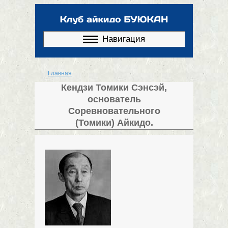
Перейти к
основному
содержанию
Навигация
Главная
Вы здесь
Кендзи Томики Сэнсэй,
основатель
Соревновательного
(Томики) Айкидо.