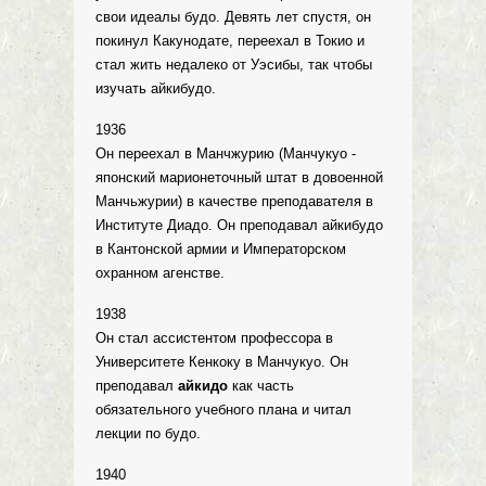
свои идеалы будо. Девять лет спустя, он
покинул Какунодате, переехал в Токио и
стал жить недалеко от Уэсибы, так чтобы
изучать айкибудо.
1936
Он переехал в Манчжурию (Манчукуо -
японский марионеточный штат в довоенной
Манчьжурии) в качестве преподавателя в
Институте Диадо. Он преподавал айкибудо
в Кантонской армии и Императорском
охранном агенстве.
1938
Он стал ассистентом профессора в
Университете Кенкоку в Манчукуо. Он
преподавал
айкидо
как часть
обязательного учебного плана и читал
лекции по будо.
1940