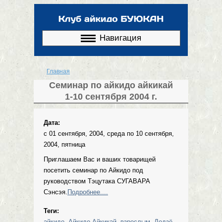
Перейти к
основному
содержанию
Навигация
Главная
Вы здесь
Семинар по айкидо айкикай
1-10 сентября 2004 г.
Дата:
с
01 сентября, 2004, среда
по
10 сентября,
2004, пятница
Приглашаем Вас и ваших товарищей
посетить семинар по Айкидо под
руководством Тэцутака СУГАВАРА
Сэнсэя.
Подробнее....
Теги:
айкидо
,
Айкидо Айкикай
,
взрослым
,
Додзё
,