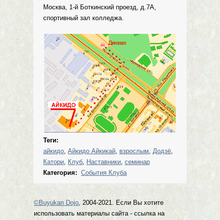
Москва, 1-й Боткинский проезд, д.7А,
спортивный зал колледжа.
Теги:
айкидо
,
Айкидо Айкикай
,
взрослым
,
Додзё
,
Катори
,
Клуб
,
Наставники
,
семинар
Категория:
События Клуба
©Buyukan Dojo
, 2004-2021. Если Вы хотите
использовать материалы сайта - ссылка на