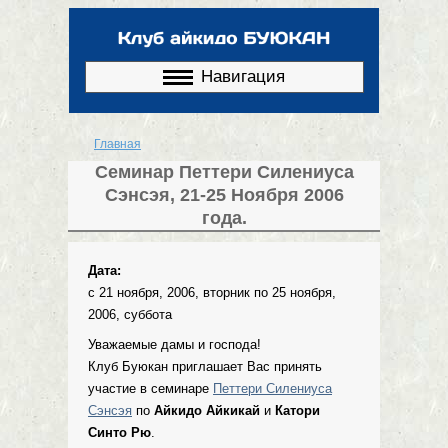
Перейти к
основному
содержанию
Навигация
Главная
Вы здесь
Семинар Петтери Силениуса
Сэнсэя, 21-25 Ноября 2006
года.
Дата:
с
21 ноября, 2006, вторник
по
25 ноября,
2006, суббота
Уважаемые дамы и господа!
Клуб Буюкан приглашает Вас принять
участие в семинаре
Петтери Силениуса
Сэнсэя
по
Айкидо Айкикай
и
Катори
Синто Рю
.