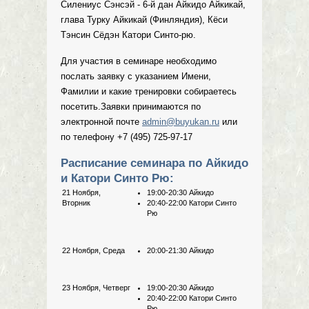
Силениус Сэнсэй - 6-й дан Айкидо Айкикай,
глава Турку Айкикай (Финляндия), Кёси
Тэнсин Сёдэн Катори Синто-рю.
Для участия в семинаре необходимо
послать заявку с указанием Имени,
Фамилии и какие тренировки собираетесь
посетить.Заявки принимаются по
электронной почте
admin@buyukan.ru
или
по телефону +7 (495) 725-97-17
Расписание семинара по Айкидо
и Катори Синто Рю:
21 Ноября,
19:00-20:30 Айкидо
Вторник
20:40-22:00 Катори Синто
Рю
22 Ноября, Среда
20:00-21:30 Айкидо
23 Ноября, Четверг
19:00-20:30 Айкидо
20:40-22:00 Катори Синто
Рю