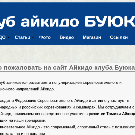
Перейти к
основному
содержанию
ДО
Статьи
Фото
Видео
Магазин
Ссылки
 пожаловать на сайт Айкидо клуба Буюка
уб занимается развитием и популяризацией соревновательного и
ионного направлений Айкидо.
ходит в Федерацию Соревновательного Айкидо и активно участвует в
народных и российских соревнованиях и семинарах. Мы сотрудничаем с
йкидо, принимаем непосредственное участие в развитии
Томики Айкид
щих на наши тренировки.
вновательное Айкидо - это современный, спортивный стиль с возможно
по ката, но и по рандори.