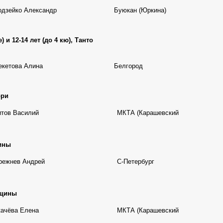
одзейко Александр
Буюкан (Юркина)
е) и 12-14
лет
(до 4 кю), Танто
екетова Алина
Белгород
ори
итов Василий
МКТА (Карашевский
ины
режнев Андрей
С-Петербург
нщины
качёва Елена
МКТА (Карашевский