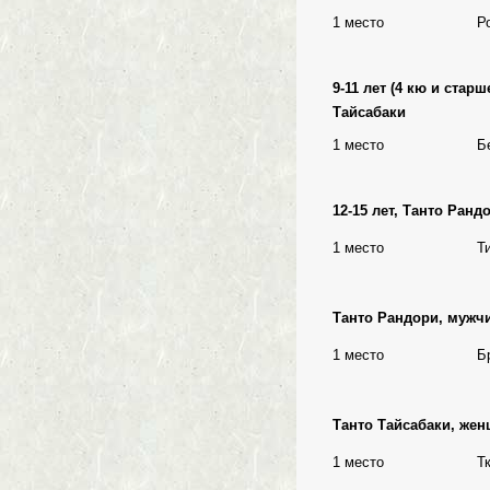
1 место
Р
9-11 лет (4 кю и старш
Тайсабаки
1 место
Б
12-15 лет, Танто Ранд
1 место
Т
Танто Рандори, мужч
1 место
Б
Танто Тайсабаки, же
1 место
Т