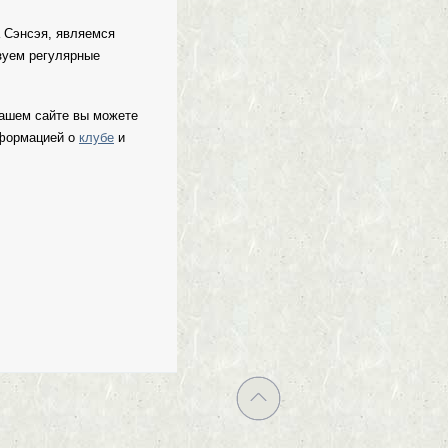
а Сэнсэя, являемся
зуем регулярные
нашем сайте вы можете
нформацией о
клубе
и