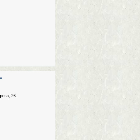
"
рова, 26.