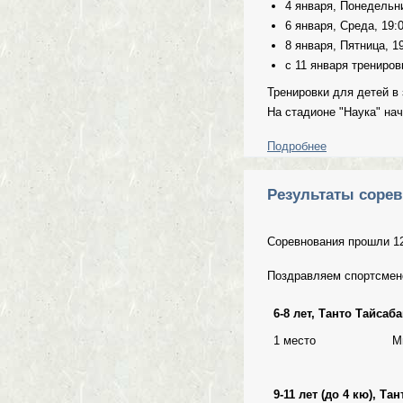
4 января, Понедельни
6 января, Среда, 19:
8 января, Пятница, 19
с 11 января трениро
Тренировки для детей в 
На стадионе "Наука" нач
Подробнее
о Расписание 
Результаты сорев
Соревнования прошли 12
Поздравляем спортсмено
6-8 лет, Танто Тайсаб
1 место
М
9-11 лет (до 4 кю), Та