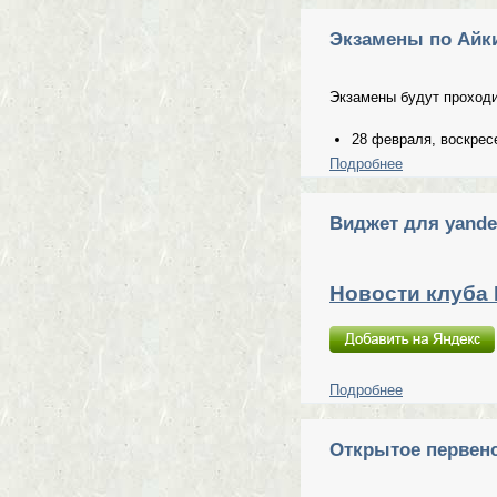
Экзамены по Айки
Экзамены будут проходи
28 февраля, воскресе
Подробнее
о Экзамены п
Виджет для yande
Новости клуба
Подробнее
о Виджет для
Открытое первенс