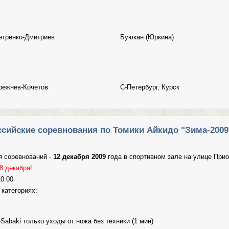
етренко-Дмитриев
Буюкан (Юркина)
режнев-Кочетов
С-Петербург, Курск
 соревнований по Томики Айкидо "Зима 2009".
сийские соревнования по Томики Айкидо "Зима-2009
я соревнований -
12 декабря 2009
года в спортивном зале на улице Прио
8 декабря!
0:00
 категориях:
i-Sabaki только уходы от ножа без техники (1 мин)