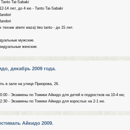
- Tanto Tai-Sabaki
 12-14 лет, до 4 кю - Tanto Tai-Sabaki
Randori
Randori
 техник atemi waza) без tanto - до 15 лет.
видуальные мужские.
дивидуальные женские.
всероссийские соревнования по Томики Айкидо "Зима-2009"
до, декабрь 2009 года.
ть в зале на улице Приорова, 26.
10:00 - Экзамены по Томики Айкидо для детей и подростков на 10-4 кю;
12:30 - Экзамены по Томики Айкидо для взрослых на 2-1 кю.
 Айкидо, декабрь 2009 года.
стиваль Айкидо 2009.