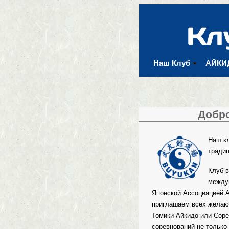
Наш Клуб
АЙКИ
Добро
Наш кл
традиц
Клуб в
между
Японской Ассоциацией А
приглашаем всех желаю
Томики Айкидо или Соре
соревнований не только 