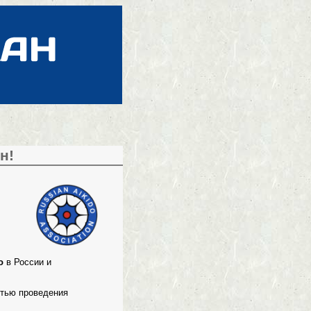
н!
о
в России и
стью проведения