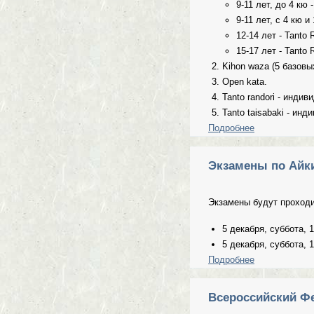
9-11 лет, до 4 кю 
9-11 лет, с 4 кю и
12-14 лет - Tanto 
15-17 лет - Tanto 
Kihon waza (5 базовых
Open kata.
Tanto randori - инди
Tanto taisabaki - ин
Подробнее
о Открытые, 
Экзамены по Айки
Экзамены будут проходи
5 декабря, суббота, 
5 декабря, суббота, 
Подробнее
о Экзамены по
Всероссийский Фе