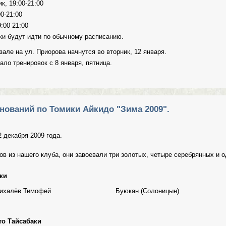
к, 19:00-21:00
00-21:00
:00-21:00
вки будут идти по обычному расписанию.
зале на ул. Приорова начнутся во вторник, 12 января.
ало тренировок с 8 января, пятница.
тренировок 4-10 января 2010 года.
нований по Томики Айкидо "Зима 2009".
 декабря 2009 года.
в из нашего клуба, они завоевали три золотых, четыре серебрянных и 
аки
ихалёв Тимофей
Буюкан (Солоницын)
нто Тайсабаки